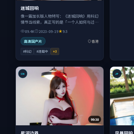
迷城回响
像一篇加长版人物特写：《迷城回响》用科幻
情节当线索，真正写的是「一个人如何与过去
和解（或不和解）」。
89.4K
2023-09-19
9.5
高清国产片
香港
#科幻
#连载中
+
3
CN
JP
99:38
星河边界
风暴回响