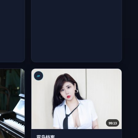
JP
99:13
雾岛档案