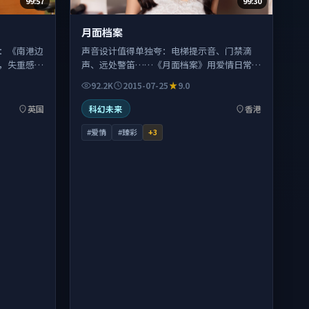
99:57
99:30
月面档案
：《南港边
声音设计值得单独夸：电梯提示音、门禁滴
，失重感来
声、远处警笛……《月面档案》用爱情日常的
噪音堆出紧张感。
92.2K
2015-07-25
9.0
英国
科幻未来
香港
#爱情
#臻彩
+
3