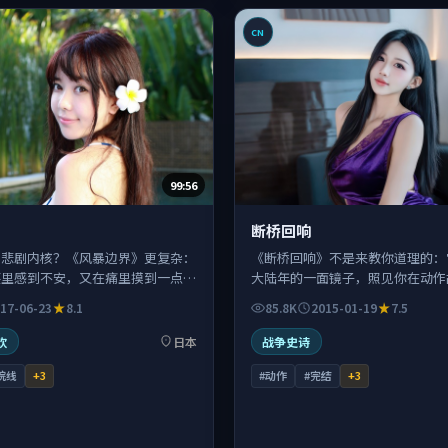
CN
99:56
断桥回响
、悲剧内核？《风暴边界》更复杂：
《断桥回响》不是来教你道理的：
笑里感到不安，又在痛里摸到一点点
大陆年的一面镜子，照见你在动作
是成年观众的喜剧体验。
却逃不掉的那部分自己。
17-06-23
8.1
85.8K
2015-01-19
7.5
欢
日本
战争史诗
院线
+
3
#动作
#完结
+
3