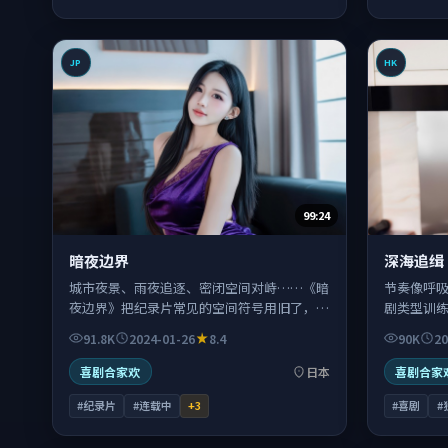
JP
HK
99:24
暗夜边界
深海追缉
城市夜景、雨夜追逐、密闭空间对峙……《暗
节奏像呼
夜边界》把纪录片常见的空间符号用旧了，却
剧类型训
用出了新的情绪层次。
兑换成情
91.8K
2024-01-26
8.4
90K
20
喜剧合家欢
日本
喜剧合家
#纪录片
#连载中
+
3
#喜剧
#