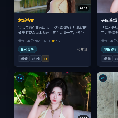
99:16
危城档案
天际追缉
笑点与痛点交替出现，《危城档案》用悬疑的
「谁才是
节奏把观众抛来抛去：笑完会愣一下，愣完又
写：爱情
忍不住继续往下看。
色地带里
95.5K
2020-07-09
7.6
95.2K
动作冒险
英国
犯罪警匪
#悬疑
#独播
+
3
#爱情
#
TW
CN