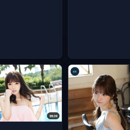
KR
99:39