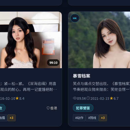
HK
99:10
暴雪档案
吸：紧—松—紧。《深海追缉》用喜
笑点与痛点交替出现，《暴雪档案
练观众的耐心，再用一记重锤把耐心
节奏把观众抛来抛去：笑完会愣一
绪爆发。
忍不住继续往下看。
16-02-10
8.4
89.5K
2021-02-15
6.7
欢
香港
犯罪警匪
独播
+
3
#动作
#院线
+
3