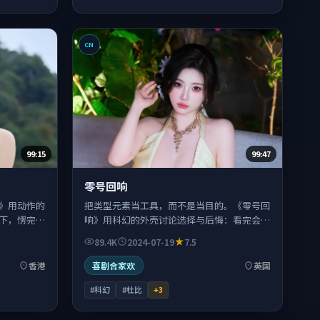
CN
99:15
99:47
零号回响
》用动作的
把类型元素当工具，而不是当目的。《零号回
下，愣完又
响》用科幻的外壳讨论选择与后悔：看完会想
给某个人发消息。
89.4K
2024-07-19
7.5
香港
喜剧合家欢
英国
#科幻
#杜比
+
3