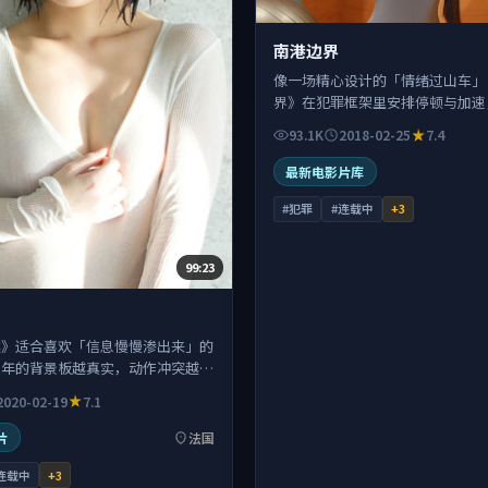
南港边界
像一场精心设计的「情绪过山车」
界》在犯罪框架里安排停顿与加速
自人物，而不是特效。
93.1K
2018-02-25
7.4
最新电影片库
#犯罪
#连载中
+
3
99:23
案》适合喜欢「信息慢慢渗出来」的
国年的背景板越真实，动作冲突越像
里走出来。
2020-02-19
7.1
片
法国
连载中
+
3