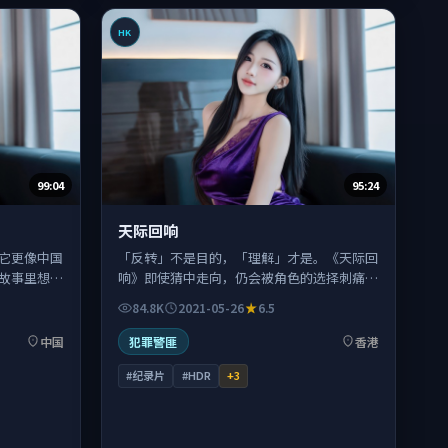
HK
99:04
95:24
天际回响
它更像中国
「反转」不是目的，「理解」才是。《天际回
故事里想逃
响》即使猜中走向，仍会被角色的选择刺痛
——这是高级纪录片片的体感。
84.8K
2021-05-26
6.5
中国
犯罪警匪
香港
#纪录片
#HDR
+
3