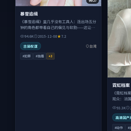
99:27
暴雪追缉
《暴雪追缉》里几乎没有工具人：连出场五分
钟的角色都带着自己的偏见与软肋——这让犯
罪世界更可信。
94.6K
2015-12-08
7.2
古装权谋
台湾
#犯罪
#独播
+
3
霓虹档案
《霓虹档
观众：法
会从新闻
93.3K
高清国产
#动作
#