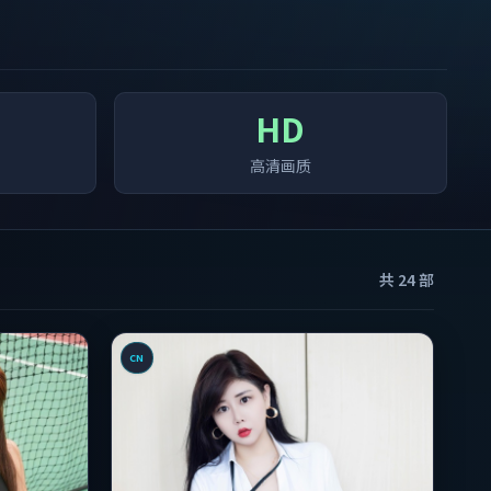
HD
高清画质
共
24
部
CN