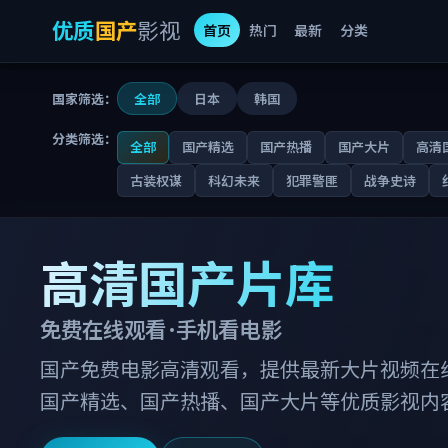
优质
国产
影视
首页
热门
最新
分类
国家筛选：
全部
日本
韩国
分类筛选：
全部
国产精选
国产热播
国产大片
高清
古装权谋
科幻未来
犯罪警匪
战争史诗
优质国产影视
高清国产片库
免费在线观看 · 手机看电影
国产免费电影高清观看，提供最新大片视频在
国产精选、国产热播、国产大片等优质影视内