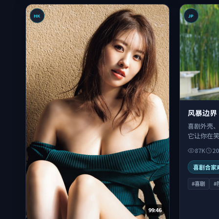
HK
JP
风暴边界
喜剧外壳
它让你在
暖——这才
87K
20
喜剧合家
#喜剧
#
99:46