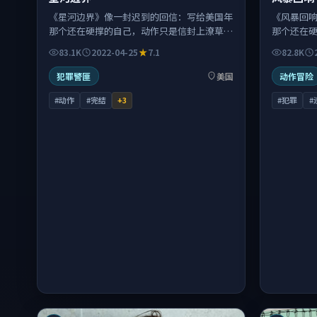
《星河边界》像一封迟到的回信：写给美国年
《风暴回
那个还在硬撑的自己，动作只是信封上潦草的
那个还在
两个字。
两个字。
83.1K
2022-04-25
7.1
82.8K
犯罪警匪
美国
动作冒险
#动作
#完结
+
3
#犯罪
#