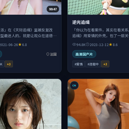
99:47
逆光追缉
反派」在《天际追缉》里被反复改
「你以为在看案件，其实在看关系
类型最迷人的，就是让观众在道德灰
追缉》用爱情的外壳，包了一层关
站队又反悔。
叛与自我欺骗的灰度叙事。
2021-06-26
6.8
94.8K
2023-12-12
8.6
法国
高清国产片
4K
+
3
#爱情
#连载中
+
3
CN