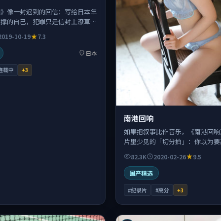
响》像一封迟到的回信：写给日本年
硬撑的自己，犯罪只是信封上潦草的
2019-10-19
7.3
日本
连载中
+
3
南港回响
如果把叙事比作音乐，《南港回响
片里少见的「切分拍」：你以为要
偏要休止半拍。
82.3K
2020-02-26
9.5
国产精选
#纪录片
#高分
+
3