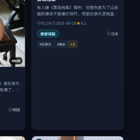
有人嫌《雾岛档案》慢热：但慢热是为了让后
面的爆发不是廉价惊吓，而是纪录片逻辑里必
然到来的崩塌。
82.1K
2025-09-28
6.2
悬疑烧脑
日本
#纪录片
#臻彩
+
2
99:09
》是纪录片
高潮了，它
韩国