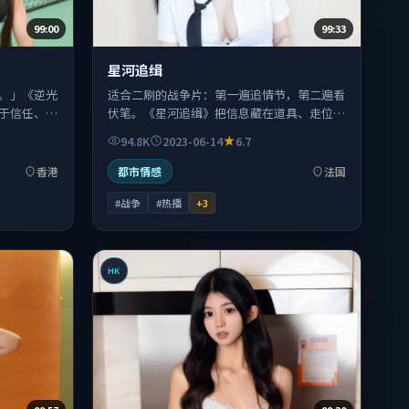
99:00
99:33
星河追缉
。」《逆光
适合二刷的战争片：第一遍追情节，第二遍看
于信任、背
伏笔。《星河追缉》把信息藏在道具、走位和
看似闲笔的对白里。
94.8K
2023-06-14
6.7
香港
都市情感
法国
#战争
#热播
+
3
HK